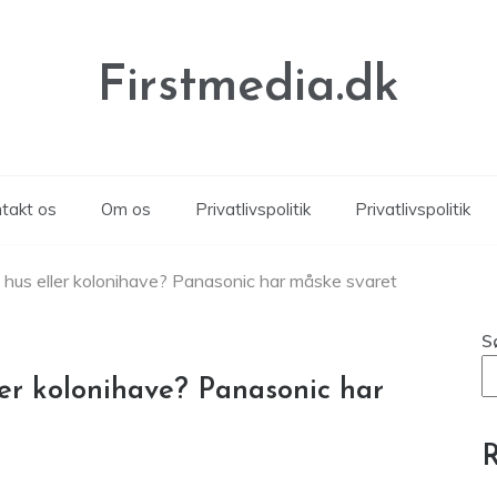
Firstmedia.dk
takt os
Om os
Privatlivspolitik
Privatlivspolitik
f hus eller kolonihave? Panasonic har måske svaret
S
ler kolonihave? Panasonic har
R