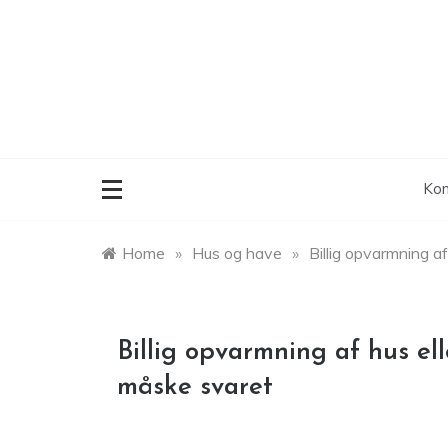
Skip
to
content
Kon
Home
»
Hus og have
»
Billig opvarmning a
Billig opvarmning af hus el
måske svaret