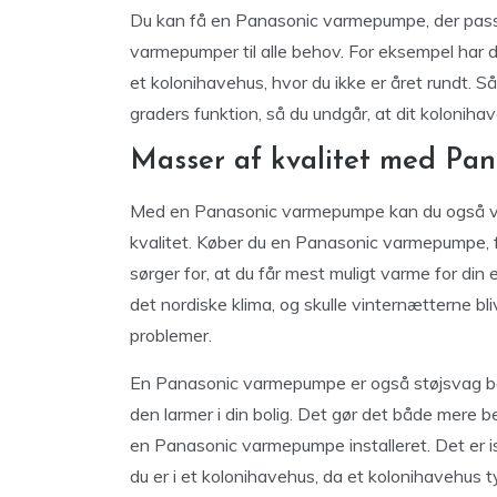
Du kan få en Panasonic varmepumpe, der passer
varmepumper til alle behov. For eksempel har d
et kolonihavehus, hvor du ikke er året rundt.
graders funktion, så du undgår, at dit kolonihav
Masser af kvalitet med Pa
Med en Panasonic varmepumpe kan du også vide
kvalitet. Køber du en Panasonic varmepumpe, 
sørger for, at du får mest muligt varme for di
det nordiske klima, og skulle vinternætterne bl
problemer.
En Panasonic varmepumpe er også støjsvag båd
den larmer i din bolig. Det gør det både mere be
en Panasonic varmepumpe installeret. Det er i
du er i et kolonihavehus, da et kolonihavehus t