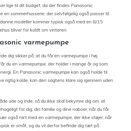
 lige til dit budget, da der findes Panasonic
e en sommerhusserie, der selvfølgelig også passer til
 Sådanne modeller kommer typisk også med en 8/15
ehus bliver for koldt om vinteren.
nasonic varmepumpe
 dig sikker på, at du får en varmepumpe i høj
får du en varmepumpe, der holder i mange år og som
n energi. En Panasonic varmepumpe kan også holde til
ive rigtig kolde, kan den sagtens klare sig igennem uden
e ude og inde, så du ikke skal bekymre dig om, at
hageligt for dig, din familie og dine naboer, når du får
sær også rart med en varmepumpe, der ikke støjer, når
ypisk er småt, og du vil derfor befinde dig tæt på