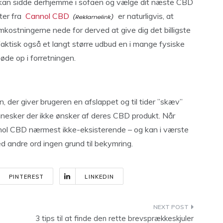
 kan sidde derhjemme i sofaen og vælge dit næste CBD
kter fra
Cannol CBD
er naturligvis, at
mkostningerne nede for derved at give dig det billigste
faktisk også et langt større udbud en i mange fysiske
øde op i forretningen.
 der giver brugeren en afslappet og til tider ”skæv”
nnesker der ikke ønsker af deres CBD produkt. Når
nol CBD nærmest ikke-eksisterende – og kan i værste
d andre ord ingen grund til bekymring.
PINTEREST
LINKEDIN
3 tips til at finde den rette brevsprækkeskjuler