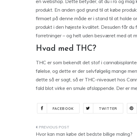
en webshop. Dette betyder, at du i ro og mag
produkt. En anden god grund til at købe produ
firmaet på denne måde er i stand til at holde o
produkt i den højeste kvalitet. Desuden får du 
forretninger – og helt uden besværet med at m
Hvad med THC?
THC er som bekendt det stof i cannabisplanten,
følelse, og dette er der selvfølgelig mange me
dette så er sagt, så er THC-niveauet hos Can
fald blot virke en smule afslappende. Der er me
FACEBOOK
TWITTER
Indlægsnavigation
Hvor kan man købe det bedste billige maling?