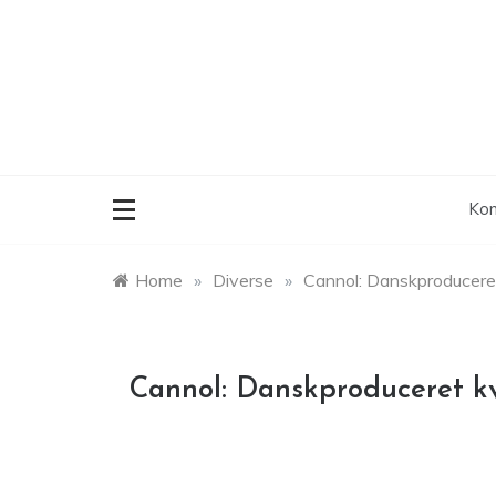
Skip
to
content
Kon
Home
»
Diverse
»
Cannol: Danskproduceret
Cannol: Danskproduceret k