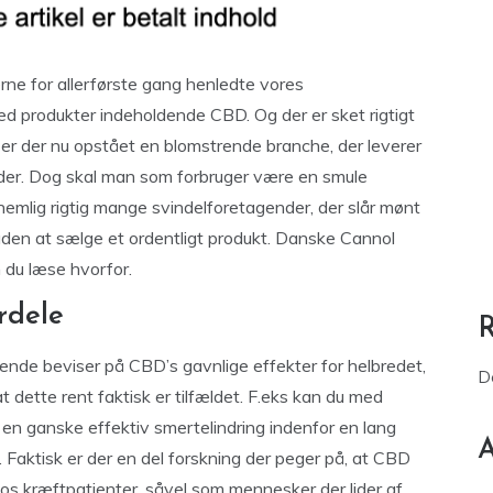
erne for allerførste gang henledte vores
 produkter indeholdende CBD. Og der er sket rigtigt
d er der nu opstået en blomstrende branche, der leverer
under. Dog skal man som forbruger være en smule
emlig rigtig mange svindelforetagender, der slår mønt
den at sælge et ordentligt produkt. Danske Cannol
 du læse hvorfor.
rdele
rende beviser på CBD’s gavnlige effekter for helbredet,
D
t dette rent faktisk er tilfældet. F.eks kan du med
 en ganske effektiv smertelindring indenfor en lang
A
Faktisk er der en del forskning der peger på, at CBD
hos kræftpatienter, såvel som mennesker der lider af