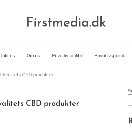
Firstmedia.dk
takt os
Om os
Privatlivspolitik
Privatlivspolitik
 kvalitets CBD produkter
S
valitets CBD produkter
R