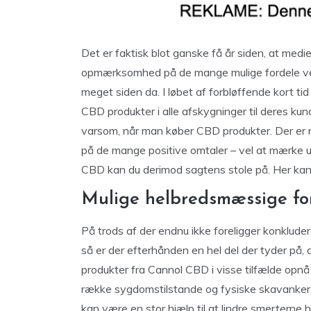
Det er faktisk blot ganske få år siden, at medi
opmærksomhed på de mange mulige fordele ved
meget siden da. I løbet af forbløffende kort ti
CBD produkter i alle afskygninger til deres k
varsom, når man køber CBD produkter. Der er n
på de mange positive omtaler – vel at mærke u
CBD kan du derimod sagtens stole på. Her kan
Mulige helbredsmæssige fo
På trods af der endnu ikke foreligger konklude
så er der efterhånden en hel del der tyder på, a
produkter fra Cannol CBD i visse tilfælde opnå
række sygdomstilstande og fysiske skavanker. 
kan være en stor hjælp til at lindre smerterne 