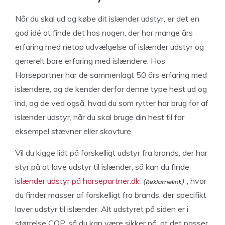
Når du skal ud og købe dit islænder udstyr, er det en
god idé at finde det hos nogen, der har mange års
erfaring med netop udvælgelse af islænder udstyr og
generelt bare erfaring med islændere. Hos
Horsepartner har de sammenlagt 50 års erfaring med
islændere, og de kender derfor denne type hest ud og
ind, og de ved også, hvad du som rytter har brug for af
islænder udstyr, når du skal bruge din hest til for
eksempel stævner eller skovture.
Vil du kigge lidt på forskelligt udstyr fra brands, der har
styr på at lave udstyr til islænder, så kan du finde
islænder udstyr på horsepartner.dk
, hvor
du finder masser af forskelligt fra brands, der specifikt
laver udstyr til islænder. Alt udstyret på siden er i
størrelse COP, så du kan være sikker på, at det passer