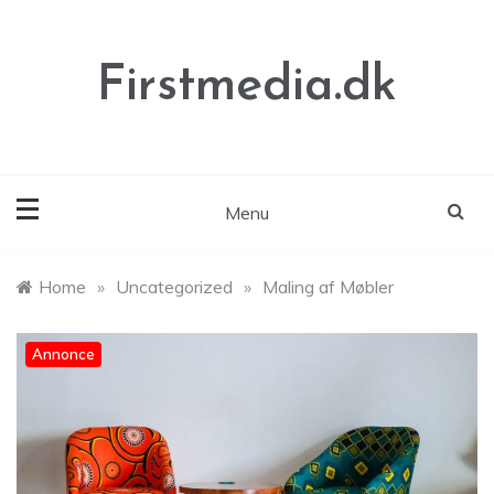
Skip
to
content
Firstmedia.dk
Menu
Home
»
Uncategorized
»
Maling af Møbler
Annonce