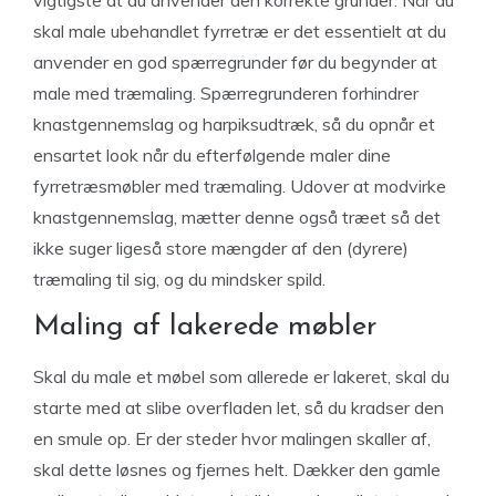
vigtigste at du anvender den korrekte grunder. Når du
skal male ubehandlet fyrretræ er det essentielt at du
anvender en god spærregrunder før du begynder at
male med træmaling. Spærregrunderen forhindrer
knastgennemslag og harpiksudtræk, så du opnår et
ensartet look når du efterfølgende maler dine
fyrretræsmøbler med træmaling. Udover at modvirke
knastgennemslag, mætter denne også træet så det
ikke suger ligeså store mængder af den (dyrere)
træmaling til sig, og du mindsker spild.
Maling af lakerede møbler
Skal du male et møbel som allerede er lakeret, skal du
starte med at slibe overfladen let, så du kradser den
en smule op. Er der steder hvor malingen skaller af,
skal dette løsnes og fjernes helt. Dækker den gamle